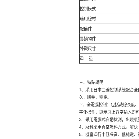
控制模式
適用線材
配備件
易損物件
外觀尺寸
重 量
三、特點說明
1、采用日本三菱控制系統配合
久、順暢、穩定。
2、全電腦控制：包括裁線長度
字化操作，顯示屏上數字輸入即
3、采用電腦式自動檢測，出現
4、廢料采用真空吸料方式，解決
5、機臺運行中低噪音、低耗電