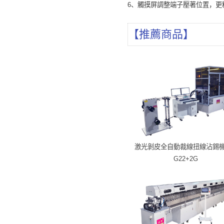
6、觸摸屏調整端子壓著位置，更
【推薦商品】
激光剝皮全自動裁線扭線沾錫機
G22+2G