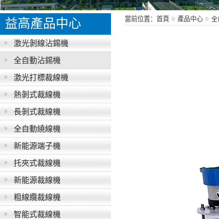
當前位置：首頁
產品中心
全
益高產品中心
激光剝線沾錫機
全自動沾錫機
激光打標裁線機
熱剝式裁線機
長剝式裁線機
全自動繞線機
新能源端子機
托夾式裁線機
新能源裁線機
粗線纜裁線機
智能式裁線機